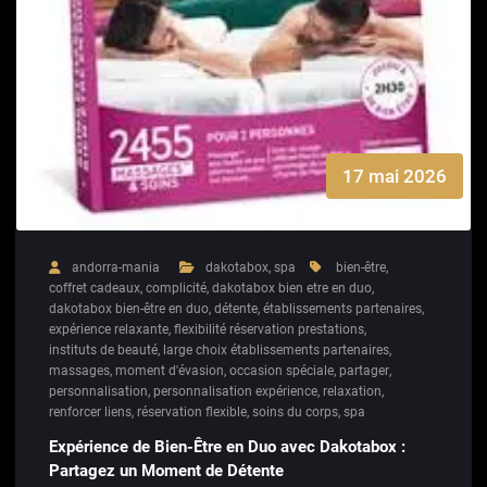
17 mai 2026
andorra-mania
dakotabox
,
spa
bien-être
,
coffret cadeaux
,
complicité
,
dakotabox bien etre en duo
,
dakotabox bien-être en duo
,
détente
,
établissements partenaires
,
expérience relaxante
,
flexibilité réservation prestations
,
instituts de beauté
,
large choix établissements partenaires
,
massages
,
moment d'évasion
,
occasion spéciale
,
partager
,
personnalisation
,
personnalisation expérience
,
relaxation
,
renforcer liens
,
réservation flexible
,
soins du corps
,
spa
Expérience de Bien-Être en Duo avec Dakotabox :
Partagez un Moment de Détente