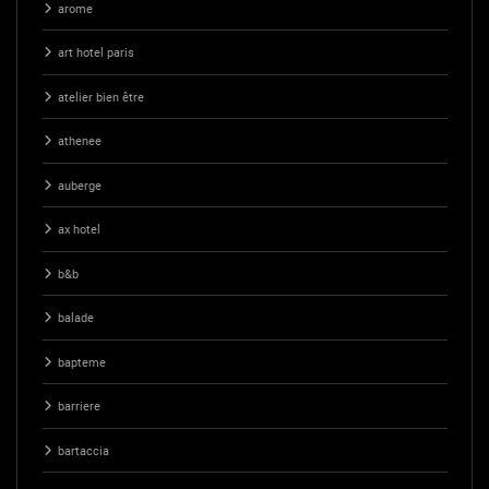
arome
art hotel paris
atelier bien être
athenee
auberge
ax hotel
b&b
balade
bapteme
barriere
bartaccia