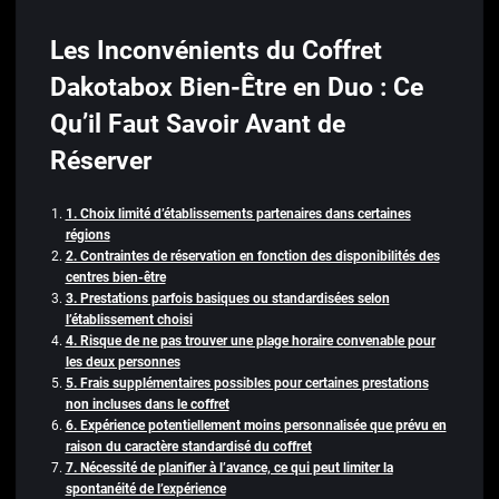
Les Inconvénients du Coffret
Dakotabox Bien-Être en Duo : Ce
Qu’il Faut Savoir Avant de
Réserver
1. Choix limité d’établissements partenaires dans certaines
régions
2. Contraintes de réservation en fonction des disponibilités des
centres bien-être
3. Prestations parfois basiques ou standardisées selon
l’établissement choisi
4. Risque de ne pas trouver une plage horaire convenable pour
les deux personnes
5. Frais supplémentaires possibles pour certaines prestations
non incluses dans le coffret
6. Expérience potentiellement moins personnalisée que prévu en
raison du caractère standardisé du coffret
7. Nécessité de planifier à l’avance, ce qui peut limiter la
spontanéité de l’expérience