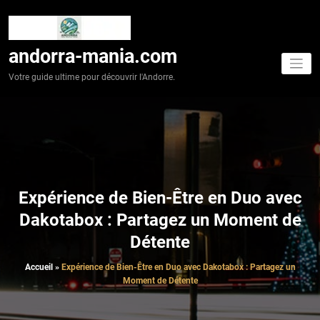
Aller
au
contenu
andorra-mania.com
Votre guide ultime pour découvrir l'Andorre.
Expérience de Bien-Être en Duo avec
Dakotabox : Partagez un Moment de
Détente
Accueil
»
Expérience de Bien-Être en Duo avec Dakotabox : Partagez un
Moment de Détente