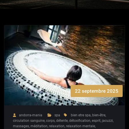
22 septembre 2025
andorra-mania
spa
bien etre spa
,
bien-être
,
circulation sanguine
,
corps
,
détente
,
détoxification
,
esprit
,
jacuzzi
,
massages
,
méditation
,
relaxation
,
relaxation mentale
,