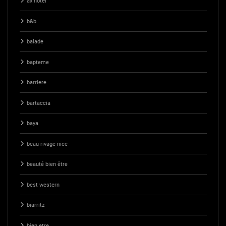
ax hotel
b&b
balade
bapteme
barriere
bartaccia
baya
beau rivage nice
beauté bien être
best western
biarritz
bien etre