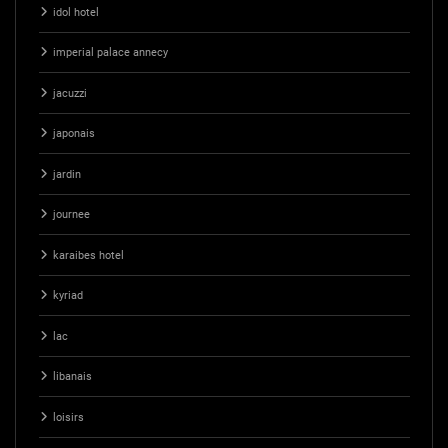
idol hotel
imperial palace annecy
jacuzzi
japonais
jardin
journee
karaibes hotel
kyriad
lac
libanais
loisirs