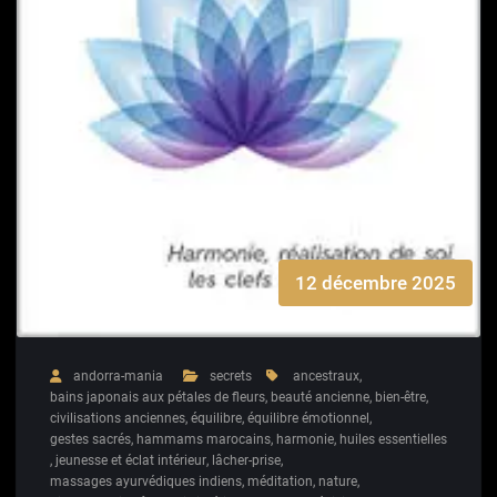
12 décembre 2025
andorra-mania
secrets
ancestraux
,
bains japonais aux pétales de fleurs
,
beauté ancienne
,
bien-être
,
civilisations anciennes
,
équilibre
,
équilibre émotionnel
,
gestes sacrés
,
hammams marocains
,
harmonie
,
huiles essentielles
,
jeunesse et éclat intérieur
,
lâcher-prise
,
massages ayurvédiques indiens
,
méditation
,
nature
,