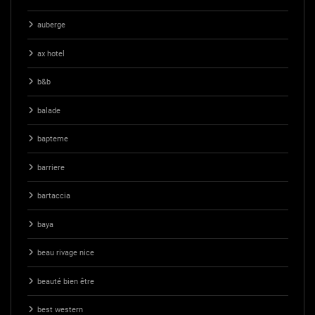
auberge
ax hotel
b&b
balade
bapteme
barriere
bartaccia
baya
beau rivage nice
beauté bien être
best western