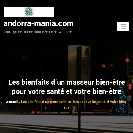
Aller
au
contenu
andorra-mania.com
Votre guide ultime pour découvrir l'Andorre.
Les bienfaits d’un masseur bien-être
pour votre santé et votre bien-être
Accueil
»
Les bienfaits d’un masseur bien-être pour votre santé et votre bien-
être