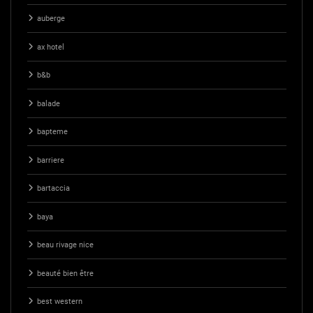
auberge
ax hotel
b&b
balade
bapteme
barriere
bartaccia
baya
beau rivage nice
beauté bien être
best western