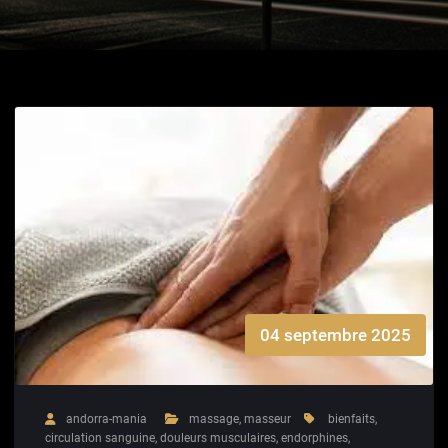
04 septembre 2025
andorra-mania
massage
,
masseur
bienfaits
,
circulation sanguine
,
douleurs musculaires
,
endorphines
,