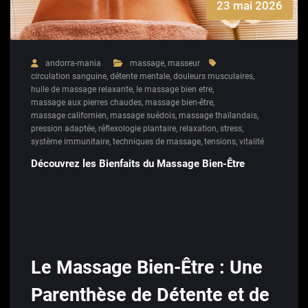
23 mai 2026
andorra-mania
massage
,
masseur
circulation sanguine
,
détente mentale
,
douleurs musculaires
,
huile de massage relaxante
,
le massage bien etre
,
massage aux pierres chaudes
,
massage bien-être
,
massage californien
,
massage suédois
,
massage thaïlandais
,
pression adaptée
,
réflexologie plantaire
,
relaxation
,
stress
,
système immunitaire
,
techniques de massage
,
tensions
,
vitalité
Découvrez les Bienfaits du Massage Bien-Être
Le Massage Bien-Être : Une
Parenthèse de Détente et de