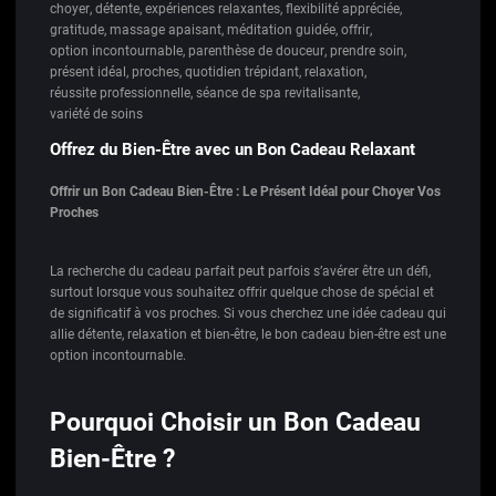
choyer
,
détente
,
expériences relaxantes
,
flexibilité appréciée
,
gratitude
,
massage apaisant
,
méditation guidée
,
offrir
,
option incontournable
,
parenthèse de douceur
,
prendre soin
,
présent idéal
,
proches
,
quotidien trépidant
,
relaxation
,
réussite professionnelle
,
séance de spa revitalisante
,
variété de soins
Offrez du Bien-Être avec un Bon Cadeau Relaxant
Offrir un Bon Cadeau Bien-Être : Le Présent Idéal pour Choyer Vos
Proches
La recherche du cadeau parfait peut parfois s’avérer être un défi,
surtout lorsque vous souhaitez offrir quelque chose de spécial et
de significatif à vos proches. Si vous cherchez une idée cadeau qui
allie détente, relaxation et bien-être, le bon cadeau bien-être est une
option incontournable.
Pourquoi Choisir un Bon Cadeau
Bien-Être ?