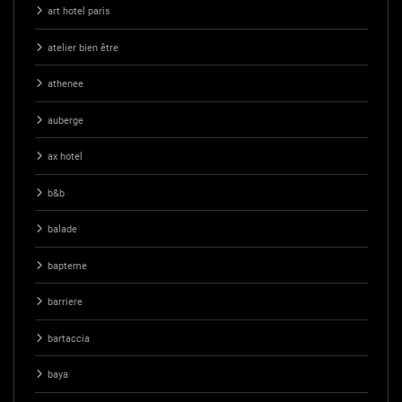
art hotel paris
atelier bien être
athenee
auberge
ax hotel
b&b
balade
bapteme
barriere
bartaccia
baya