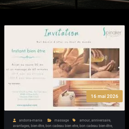
16 mai 2026
andorra-mania
massage
amour
,
anniversaire
,
avantages
,
bien-être
,
bon cadeau bien etre
,
bon cadeau bien-être
,