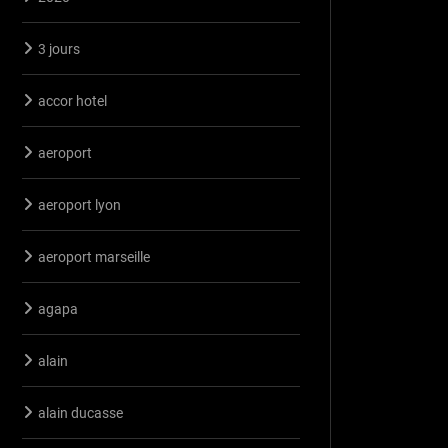
3 jours
accor hotel
aeroport
aeroport lyon
aeroport marseille
agapa
alain
alain ducasse