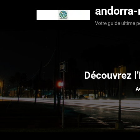
Aller
andorra
au
contenu
Votre guide ultime p
Découvrez l’
A