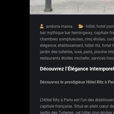
andorra-mania
hôtel
,
hotel pari
bar mythique bar hemingway
,
capitale fr
chambres somptueuses
,
cinq étoiles
,
cock
élégance
,
établissement
,
hôtel ritz
,
hotel r
jardin des tuileries
,
luxe
,
paris
,
piscine int
restaurants étoilés michelin
,
services ha
Découvrez l’Élégance Intemporell
Découvrez le prestigieux Hôtel Ritz à Par
L’Hôtel Ritz à Paris est l’un des établiss
capitale française. Situé en plein cœur de
jardin des Tuileries, cet hôtel cinq étoiles