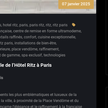
07 janvier 2025
s
,
hotel ritz
,
paris
,
paris ritz
,
ritz
,
ritz paris
ançaise
,
centre de remise en forme ultramoderne
,
tails raffinés
,
confort
,
cuisine exceptionnelle
,
itz paris
,
installations de bien-être
,
érieure
,
place vendôme
,
raffinement
,
ut de gamme
,
spa exclusif
,
technologies
e de l’Hôtel Ritz à Paris
is
ements les plus emblématiques et luxueux de la
 la ville, à proximité de la Place Vendôme et du
 incarne l’élégance et le raffinement à la française