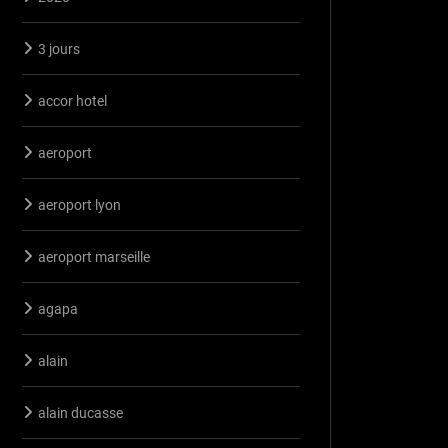
3 jours
accor hotel
aeroport
aeroport lyon
aeroport marseille
agapa
alain
alain ducasse