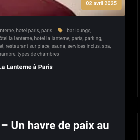
02 avril 2025
anterne
,
hotel paris
,
paris
bar lounge
,
ôtel la lanterne
,
hotel la lanterne
,
paris
,
parking
,
et
,
restaurant sur place
,
sauna
,
services inclus
,
spa
,
chambre
,
types de chambres
La Lanterne à Paris
 – Un havre de paix au