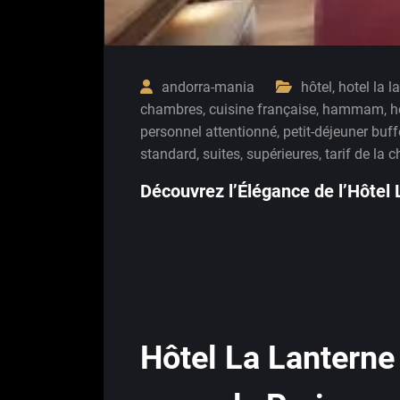
andorra-mania
hôtel
,
hotel la l
chambres
,
cuisine française
,
hammam
,
h
personnel attentionné
,
petit-déjeuner buff
standard
,
suites
,
supérieures
,
tarif de la 
Découvrez l’Élégance de l’Hôtel 
Hôtel La Lanterne