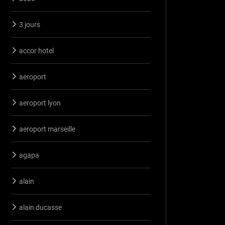
3 jours
accor hotel
aeroport
aeroport lyon
aeroport marseille
agapa
alain
alain ducasse