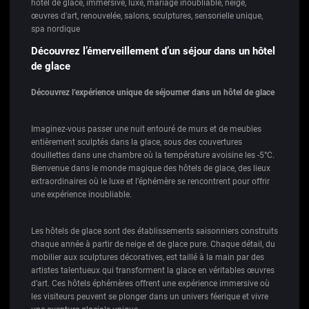
hôtel de glace
,
immersive
,
luxe
,
mariage inoubliable
,
neige
,
œuvres d'art
,
renouvelée
,
salons
,
sculptures
,
sensorielle unique
,
spa nordique
Découvrez l’émerveillement d’un séjour dans un hôtel
de glace
Découvrez l’expérience unique de séjourner dans un hôtel de glace
Imaginez-vous passer une nuit entouré de murs et de meubles
entièrement sculptés dans la glace, sous des couvertures
douillettes dans une chambre où la température avoisine les -5°C.
Bienvenue dans le monde magique des hôtels de glace, des lieux
extraordinaires où le luxe et l’éphémère se rencontrent pour offrir
une expérience inoubliable.
Les hôtels de glace sont des établissements saisonniers construits
chaque année à partir de neige et de glace pure. Chaque détail, du
mobilier aux sculptures décoratives, est taillé à la main par des
artistes talentueux qui transforment la glace en véritables œuvres
d’art. Ces hôtels éphémères offrent une expérience immersive où
les visiteurs peuvent se plonger dans un univers féerique et vivre