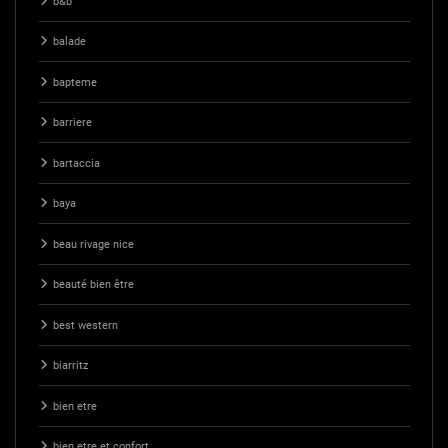
b&b
balade
bapteme
barriere
bartaccia
baya
beau rivage nice
beauté bien être
best western
biarritz
bien etre
bien etre et confort