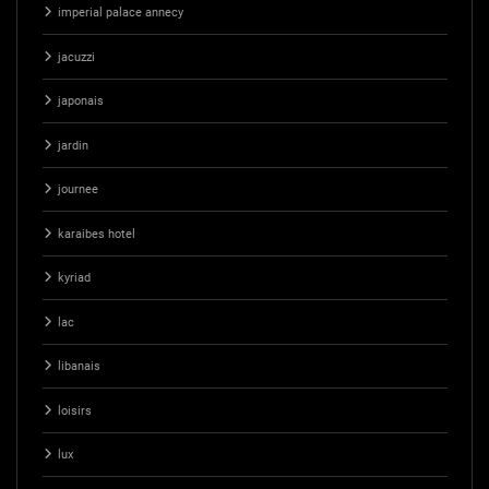
imperial palace annecy
jacuzzi
japonais
jardin
journee
karaibes hotel
kyriad
lac
libanais
loisirs
lux