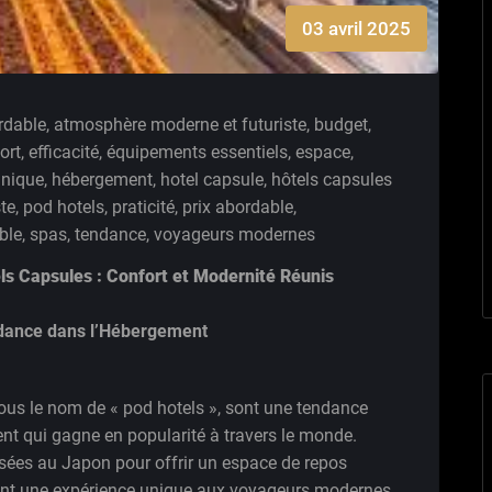
03 avril 2025
rdable
,
atmosphère moderne et futuriste
,
budget
,
ort
,
efficacité
,
équipements essentiels
,
espace
,
unique
,
hébergement
,
hotel capsule
,
hôtels capsules
te
,
pod hotels
,
praticité
,
prix abordable
,
ble
,
spas
,
tendance
,
voyageurs modernes
ls Capsules : Confort et Modernité Réunis
ndance dans l’Hébergement
ous le nom de « pod hotels », sont une tendance
nt qui gagne en popularité à travers le monde.
isées au Japon pour offrir un espace de repos
rent une expérience unique aux voyageurs modernes