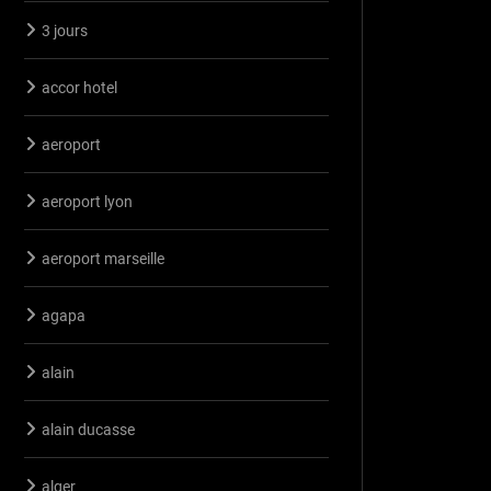
3 jours
accor hotel
aeroport
aeroport lyon
aeroport marseille
agapa
alain
alain ducasse
alger