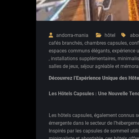
andorra-mania
hôtel
abo
cafés branchés
,
chambres capsules
,
conf
espaces communs élégants
,
expérience 
,
installations supplémentaires
,
minimalis
salles de jeux
,
séjour agréable et mémora
Découvrez l’Expérience Unique des Hôte
Les Hôtels Capsules : Une Nouvelle Te
Les hôtels capsules, également connus s
émergente dans le secteur de l’hébergeme
Inspirés par les capsules de sommeil util
minimaliste et abordable, ces hôtels off