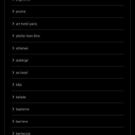
arome
art hotel paris
atelier bien être
athenee
auberge
ax hotel
b&b
balade
bapteme
barriere
bartaccia