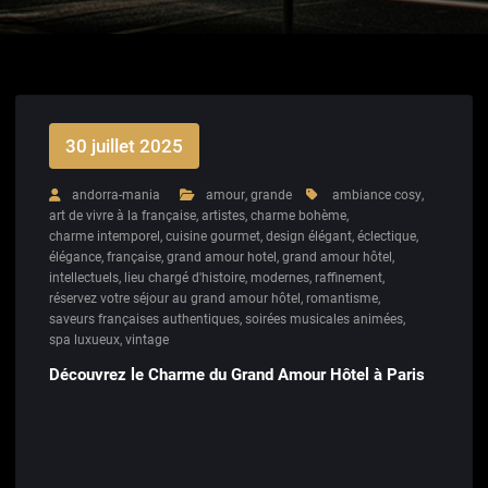
30 juillet 2025
andorra-mania
amour
,
grande
ambiance cosy
,
art de vivre à la française
,
artistes
,
charme bohème
,
charme intemporel
,
cuisine gourmet
,
design élégant
,
éclectique
,
élégance
,
française
,
grand amour hotel
,
grand amour hôtel
,
intellectuels
,
lieu chargé d'histoire
,
modernes
,
raffinement
,
réservez votre séjour au grand amour hôtel
,
romantisme
,
saveurs françaises authentiques
,
soirées musicales animées
,
spa luxueux
,
vintage
Découvrez le Charme du Grand Amour Hôtel à Paris