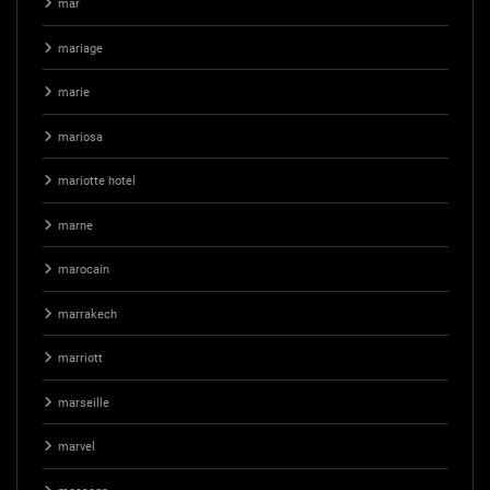
mar
mariage
marie
mariosa
mariotte hotel
marne
marocain
marrakech
marriott
marseille
marvel