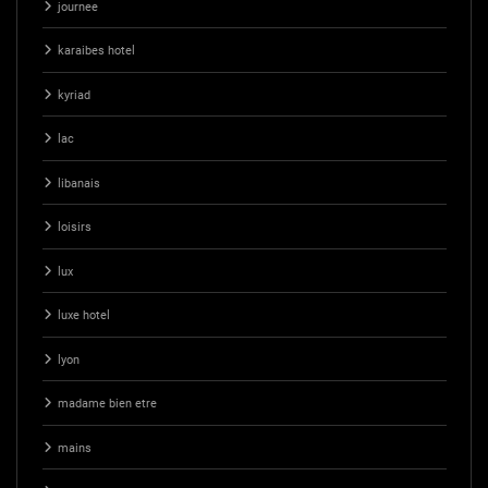
journee
karaibes hotel
kyriad
lac
libanais
loisirs
lux
luxe hotel
lyon
madame bien etre
mains