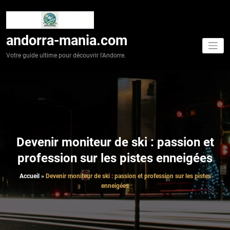
Aller
au
contenu
andorra-mania.com
Votre guide ultime pour découvrir l'Andorre.
Devenir moniteur de ski : passion et
profession sur les pistes enneigées
Accueil
»
Devenir moniteur de ski : passion et profession sur les pistes
enneigées