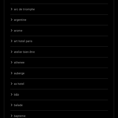
arc de triomphe
argentine
arome
art hotel paris
atelier bien être
athenee
auberge
ax hotel
b&b
balade
bapteme