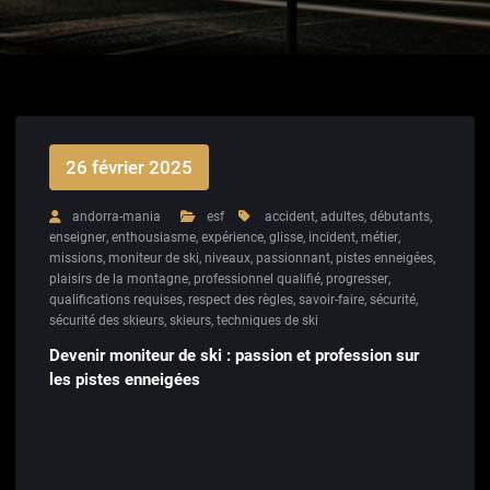
26 février 2025
andorra-mania
esf
accident
,
adultes
,
débutants
,
enseigner
,
enthousiasme
,
expérience
,
glisse
,
incident
,
métier
,
missions
,
moniteur de ski
,
niveaux
,
passionnant
,
pistes enneigées
,
plaisirs de la montagne
,
professionnel qualifié
,
progresser
,
qualifications requises
,
respect des règles
,
savoir-faire
,
sécurité
,
sécurité des skieurs
,
skieurs
,
techniques de ski
Devenir moniteur de ski : passion et profession sur
les pistes enneigées