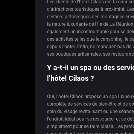
Les clients de l’hôtel Cilaos ont la chanc
d’attractions touristiques à proximité. L
sentiers pittoresques des montagnes envir
la nature luxuriante de l’île de La Réunio
également un incontournable pour se déten
des activités telles que le canyoning, le 
depuis l’hôtel. Enfin, ne manquez pas de v
ses boutiques artisanales, ses restauran
Y a-t-il un spa ou des serv
l’hôtel Cilaos ?
Oui, l’hôtel Cilaos propose un spa luxueu
complète de services de bien-être et de d
soin du visage revitalisant ou une séance 
l’endroit idéal pour se ressourcer et se d
simplement pour se faire plaisir. Les prof
chaque client reparte avec une sensation d