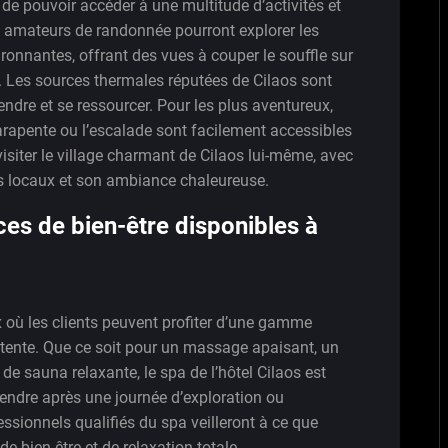
e de pouvoir accéder à une multitude d’activités et
es amateurs de randonnée pourront explorer les
onnantes, offrant des vues à couper le souffle sur
n. Les sources thermales réputées de Cilaos sont
dre et se ressourcer. Pour les plus aventureux,
parapente ou l’escalade sont facilement accessibles
isiter le village charmant de Cilaos lui-même, avec
ts locaux et son ambiance chaleureuse.
ices de bien-être disponibles à
x où les clients peuvent profiter d’une gamme
étente. Que ce soit pour un massage apaisant, un
de sauna relaxante, le spa de l’hôtel Cilaos est
étendre après une journée d’exploration ou
essionnels qualifiés du spa veilleront à ce que
e bien-être et de relaxation totale.