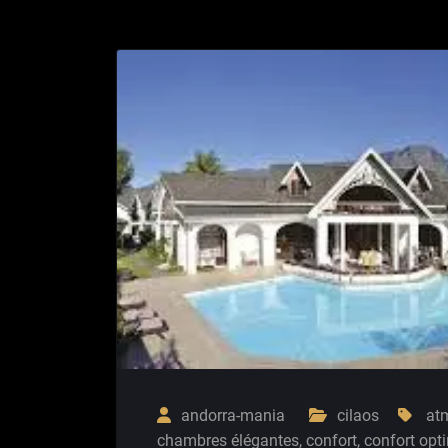
andorra-mania
cilaos
at
chambres élégantes
,
confort
,
confort opt