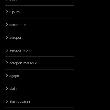
3 jours
accor hotel
aeroport
aeroport lyon
aeroport marseille
agapa
alain
alain ducasse