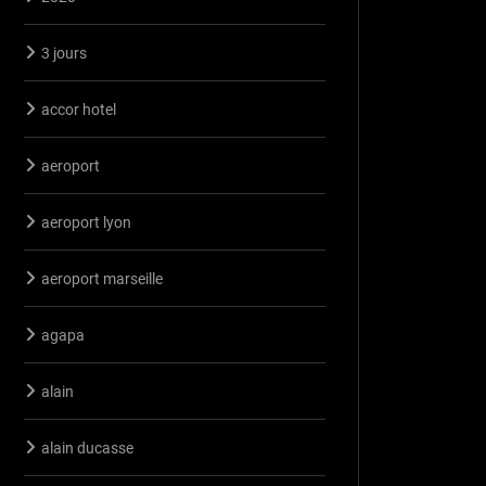
3 jours
accor hotel
aeroport
aeroport lyon
aeroport marseille
agapa
alain
alain ducasse