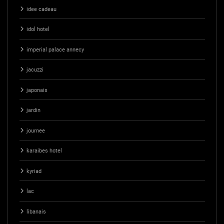
idee cadeau
idol hotel
imperial palace annecy
jacuzzi
japonais
jardin
journee
karaibes hotel
kyriad
lac
libanais