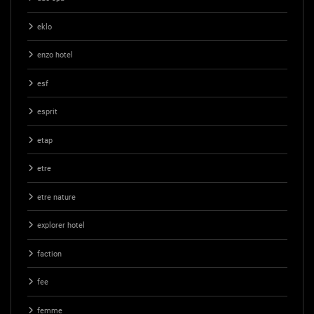
eklo
enzo hotel
esf
esprit
etap
etre
etre nature
explorer hotel
faction
fee
femme