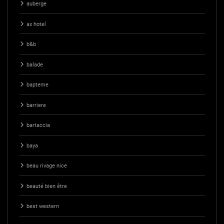
auberge
ax hotel
b&b
balade
bapteme
barriere
bartaccia
baya
beau rivage nice
beauté bien être
best western