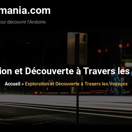
-mania.com
our découvrir l'Andorre.
ion et Découverte à Travers le
Accueil
»
Exploration et Découverte à Travers les Voyages