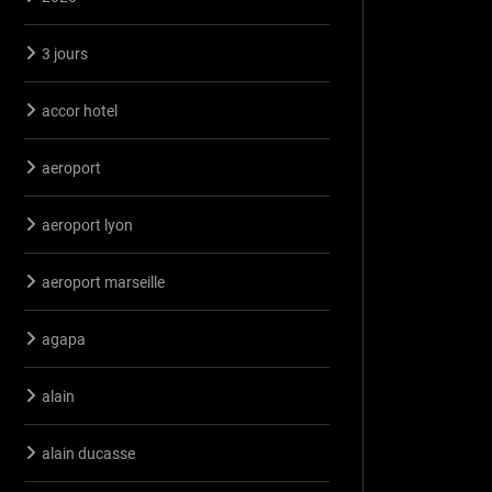
3 jours
accor hotel
aeroport
aeroport lyon
aeroport marseille
agapa
alain
alain ducasse