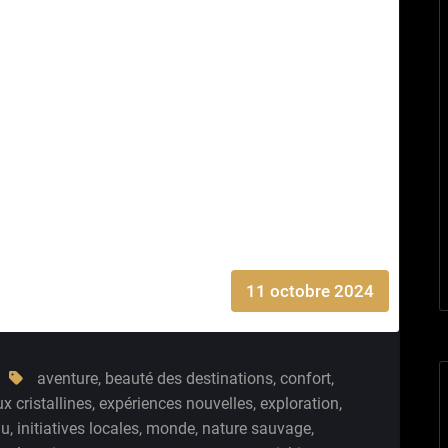
11 octobre 2024
aventure
,
beauté des destinations
,
confort
,
x cristallines
,
expériences nouvelles
,
exploration
,
nu
,
initiatives locales
,
monde
,
nature sauvage
,