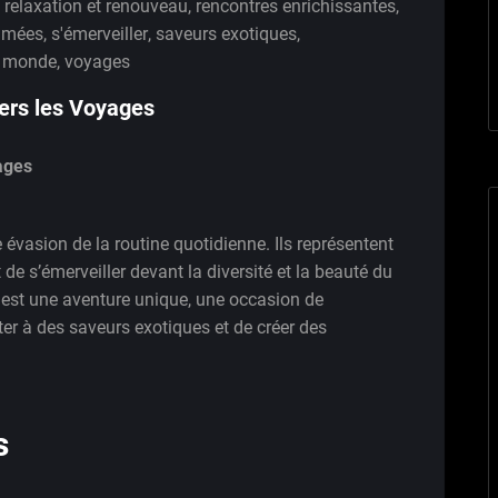
,
relaxation et renouveau
,
rencontres enrichissantes
,
imées
,
s'émerveiller
,
saveurs exotiques
,
u monde
,
voyages
vers les Voyages
ages
évasion de la routine quotidienne. Ils représentent
 de s’émerveiller devant la diversité et la beauté du
st une aventure unique, une occasion de
ter à des saveurs exotiques et de créer des
s