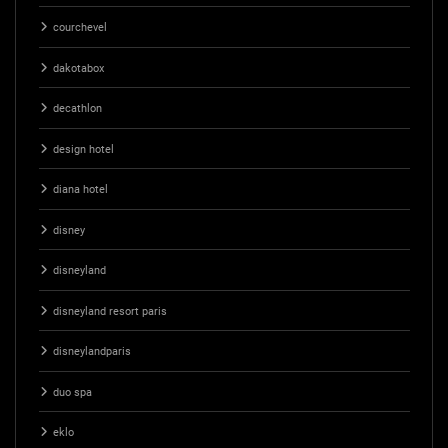
courchevel
dakotabox
decathlon
design hotel
diana hotel
disney
disneyland
disneyland resort paris
disneylandparis
duo spa
eklo