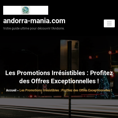
Aller
au
contenu
andorra-mania.com
Votre guide ultime pour découvrir l'Andorre.
Les Promotions Irrésistibles : Profitez
des Offres Exceptionnelles !
Accueil
»
Les Promotions Irrésistibles : Profitez des Offres Exceptionnelles !