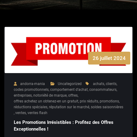
26 juillet 2024
andorra-mania
Uncategorized
achats
,
clients
,
codes promotionnels
,
comportement d'achat
,
consommateurs
,
entreprises
,
notoriété de marque
,
offres
,
offres achetez un obtenez-en un gratuit
,
prix réduits
,
promotions
,
réductions spéciales
,
réputation sur le marché
,
soldes saisonnières
,
ventes
,
ventes flash
Les Promotions Irrésistibles : Profitez des Offres
Exceptionnelles !