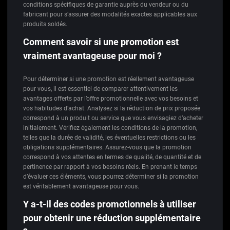
conditions spécifiques de garantie auprès du vendeur ou du
fabricant pour s’assurer des modalités exactes applicables aux
produits soldés.
Comment savoir si une promotion est
vraiment avantageuse pour moi ?
Pour déterminer si une promotion est réellement avantageuse
pour vous, il est essentiel de comparer attentivement les
avantages offerts par l’offre promotionnelle avec vos besoins et
vos habitudes d’achat. Analysez si la réduction de prix proposée
correspond à un produit ou service que vous envisagiez d’acheter
initialement. Vérifiez également les conditions de la promotion,
telles que la durée de validité, les éventuelles restrictions ou les
obligations supplémentaires. Assurez-vous que la promotion
correspond à vos attentes en termes de qualité, de quantité et de
pertinence par rapport à vos besoins réels. En prenant le temps
d’évaluer ces éléments, vous pourrez déterminer si la promotion
est véritablement avantageuse pour vous.
Y a-t-il des codes promotionnels à utiliser
pour obtenir une réduction supplémentaire