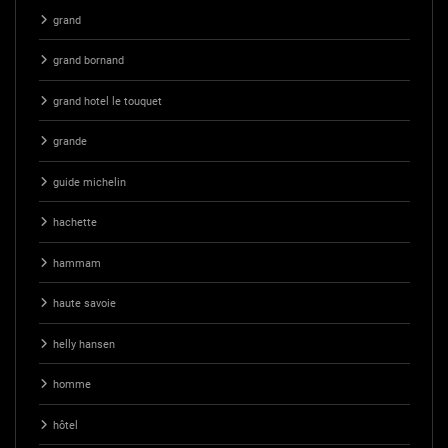
grand
grand bornand
grand hotel le touquet
grande
guide michelin
hachette
hammam
haute savoie
helly hansen
homme
hôtel