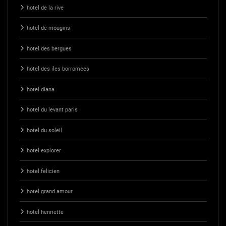
hotel de la rive
hotel de mougins
hotel des bergues
hotel des iles borromees
hotel diana
hotel du levant paris
hotel du soleil
hotel explorer
hotel felicien
hotel grand amour
hotel henriette