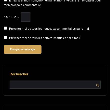
Enregistrer mon nom, mon e-mail et mon site dans le navigateur pour
mon prochain commentaire.
neuf
+
2
=
Prévenez-moi de tous les nouveaux commentaires par e-mail.
Prévenez-moi de tous les nouveaux articles par e-mail.
Rechercher