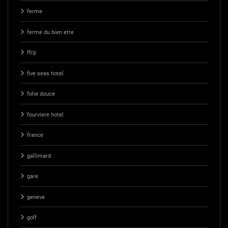
ferme
ferme du bien etre
ffrp
five seas hotel
folie douce
fourviere hotel
france
gallimard
gare
geneve
golf