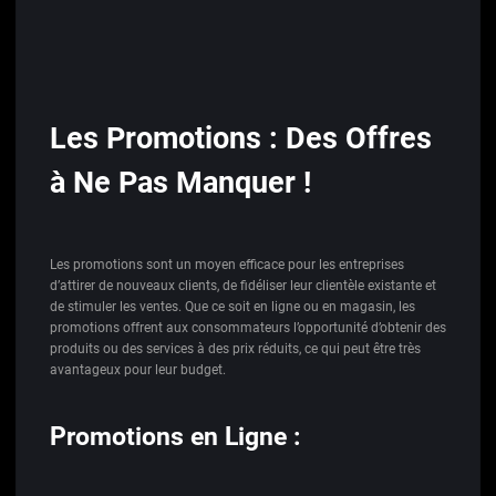
Les Promotions : Des Offres
à Ne Pas Manquer !
Les promotions sont un moyen efficace pour les entreprises
d’attirer de nouveaux clients, de fidéliser leur clientèle existante et
de stimuler les ventes. Que ce soit en ligne ou en magasin, les
promotions offrent aux consommateurs l’opportunité d’obtenir des
produits ou des services à des prix réduits, ce qui peut être très
avantageux pour leur budget.
Promotions en Ligne :