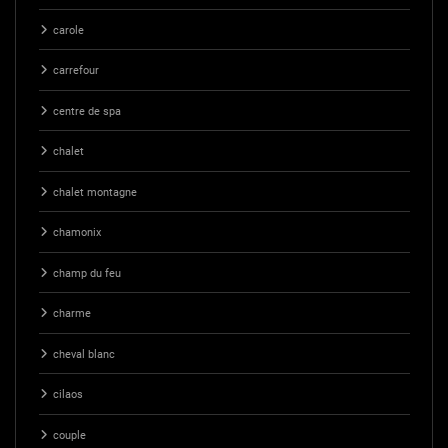
carole
carrefour
centre de spa
chalet
chalet montagne
chamonix
champ du feu
charme
cheval blanc
cilaos
couple