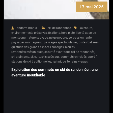
17 mai 2025
andorra-mania
ski de randonnee
aventure
,
environnements préservés
,
fixations
,
hors-piste
,
liberté absolue
,
montagne
,
nature sauvage
,
neige poudreuse
,
passionnante
,
paysages montagneux
,
paysages spectaculaires
,
pistes balisées
,
quiétude des grands espaces enneigés
,
reculés
,
remontées mécaniques
,
sécurité avant tout
,
ski de randonnée
,
ski-alpinisme
,
skieurs
,
skis spéciaux
,
sommets enneigés
,
sportif
,
stations de ski traditionnelles
,
technique
,
terrains vierges
Exploration des sommets en ski de randonnée : une
aventure inoubliable