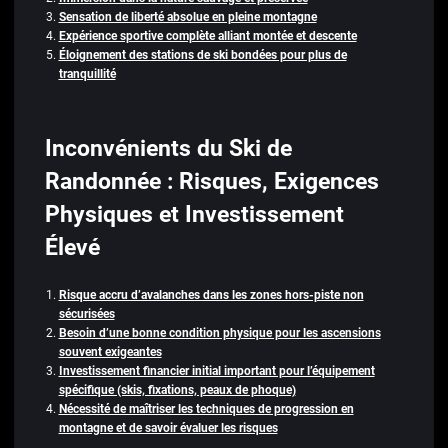
Sensation de liberté absolue en pleine montagne
Expérience sportive complète alliant montée et descente
Éloignement des stations de ski bondées pour plus de
tranquillité
Inconvénients du Ski de
Randonnée : Risques, Exigences
Physiques et Investissement
Élevé
Risque accru d’avalanches dans les zones hors-piste non
sécurisées
Besoin d’une bonne condition physique pour les ascensions
souvent exigeantes
Investissement financier initial important pour l’équipement
spécifique (skis, fixations, peaux de phoque)
Nécessité de maîtriser les techniques de progression en
montagne et de savoir évaluer les risques