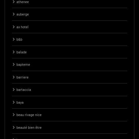
athenee
auberge
ax hotel
b&b
balade
bapteme
barriere
bartaccia
baya
beau rivage nice
beauté bien être