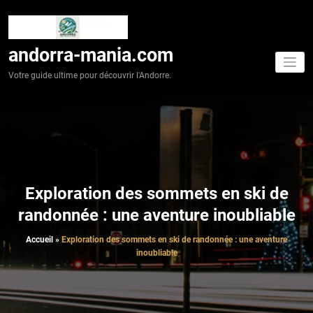
Aller
au
contenu
andorra-mania.com
Votre guide ultime pour découvrir l'Andorre.
Exploration des sommets en ski de
randonnée : une aventure inoubliable
Accueil
»
Exploration des sommets en ski de randonnée : une aventure
inoubliable