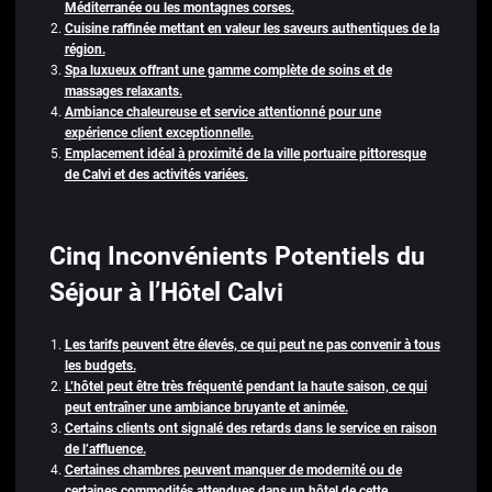
Méditerranée ou les montagnes corses.
Cuisine raffinée mettant en valeur les saveurs authentiques de la
région.
Spa luxueux offrant une gamme complète de soins et de
massages relaxants.
Ambiance chaleureuse et service attentionné pour une
expérience client exceptionnelle.
Emplacement idéal à proximité de la ville portuaire pittoresque
de Calvi et des activités variées.
Cinq Inconvénients Potentiels du
Séjour à l’Hôtel Calvi
Les tarifs peuvent être élevés, ce qui peut ne pas convenir à tous
les budgets.
L’hôtel peut être très fréquenté pendant la haute saison, ce qui
peut entraîner une ambiance bruyante et animée.
Certains clients ont signalé des retards dans le service en raison
de l’affluence.
Certaines chambres peuvent manquer de modernité ou de
certaines commodités attendues dans un hôtel de cette