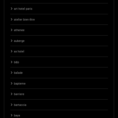
art hotel paris
atelier bien être
athenee
auberge
ax hotel
b&b
balade
bapteme
barriere
bartaccia
baya